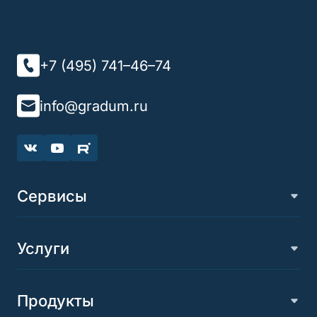
+7 (495) 741–46–74
info@gradum.ru
Сервисы
Информационная система 1С:ИТС
Услуги
Автоматизация документооборота
Продукты
Управление техническим обслуживанием и ремонтами
Автоматизация бюджетирования