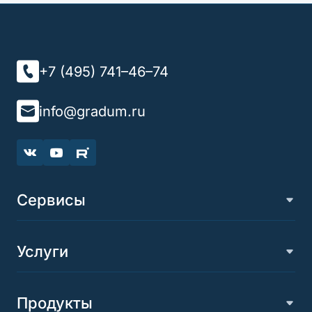
+7 (495) 741–46–74
info@gradum.ru
Сервисы
Информационная система 1С:ИТС
Услуги
Автоматизация документооборота
Продукты
Управление техническим обслуживанием и ремонтами