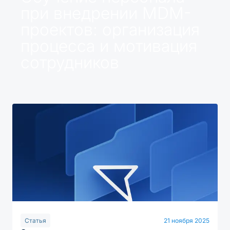
при внедрении MDM-
проектов: организация
процесса и мотивация
сотрудников
Статья
21 ноября 2025